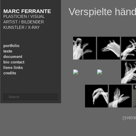
Verspielte hän
MARC FERRANTE
PLASTICIEN / VISUAL
ARTIST / BILDENDER
KUNSTLER / X-RAY
portfolio
texte
document
bio contact
liens links
credits
[SHO