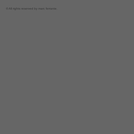
© All rights reserved by marc ferrante.