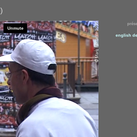
)
prés
english
d