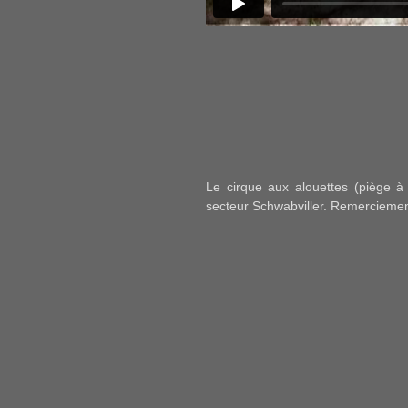
Le cirque aux alouettes (piège à
secteur Schwabviller. Remerciement 