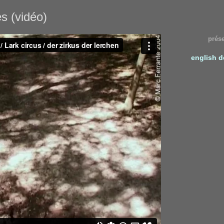
es (vidéo)
prés
english
d