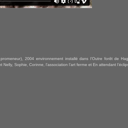
 promeneur), 2004 environnement installé dans l’Outre forêt de Ha
Nelly, Sophie, Corinne, l’association l’art ferme et En attendant l’éclip