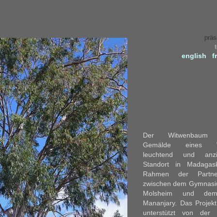
präs
english
f
Der Witwenbau
Gemälde eines W
leuchtend und
anz
Standort in Madagas
Rahmen der Partner
zwischen dem Gymnasi
Molsheim und de
Mananjary. Das Projek
unterstützt von der 