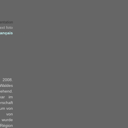
Archives
entation
décembre
text foto
2018
juin
rançais
2011
mai
2011
mars
2010
août
1971
juillet
1971
m
2008.
aldes
Meta
iehend.
kar im
Connexion
schaft
Valid
XHTML
um von
XFN
m von
WordPress
t wurde
Région