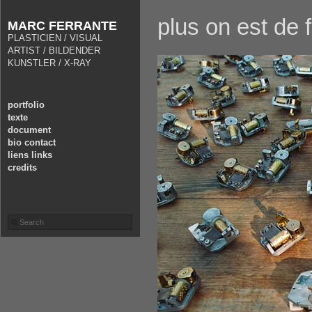
plus on est de
MARC FERRANTE
PLASTICIEN / VISUAL
ARTIST / BILDENDER
KUNSTLER / X-RAY
portfolio
texte
document
bio contact
liens links
credits